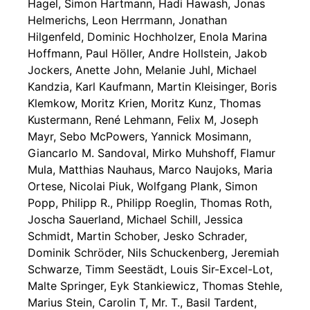
Hagel, Simon Hartmann, Hadi Hawash, Jonas
Helmerichs, Leon Herrmann, Jonathan
Hilgenfeld, Dominic Hochholzer, Enola Marina
Hoffmann, Paul Höller, Andre Hollstein, Jakob
Jockers, Anette John, Melanie Juhl, Michael
Kandzia, Karl Kaufmann, Martin Kleisinger, Boris
Klemkow, Moritz Krien, Moritz Kunz, Thomas
Kustermann, René Lehmann, Felix M, Joseph
Mayr, Sebo McPowers, Yannick Mosimann,
Giancarlo M. Sandoval, Mirko Muhshoff, Flamur
Mula, Matthias Nauhaus, Marco Naujoks, Maria
Ortese, Nicolai Piuk, Wolfgang Plank, Simon
Popp, Philipp R., Philipp Roeglin, Thomas Roth,
Joscha Sauerland, Michael Schill, Jessica
Schmidt, Martin Schober, Jesko Schrader,
Dominik Schröder, Nils Schuckenberg, Jeremiah
Schwarze, Timm Seestädt, Louis Sir-Excel-Lot,
Malte Springer, Eyk Stankiewicz, Thomas Stehle,
Marius Stein, Carolin T, Mr. T., Basil Tardent,