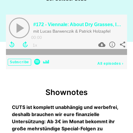
#172 - Viennale: About Dry Grasses, In Our Day, Menus plaisirs, Do Not Expect Too Much...
mit Lucas Barwenczik & Patrick Holzapfel
00:00
Subscribe
All episodes
›
Shownotes
CUTS ist komplett unabhängig und werbefrei,
deshalb brauchen wir eure finanzielle
Untersützung: Ab 3€ im Monat bekommt ihr
große mehrstündige Special-Folgen zu